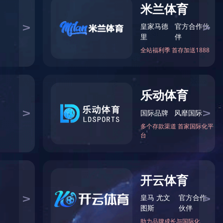
当前位置：
星空online(中国)
>
企业概况
>
专利证书
晃装置