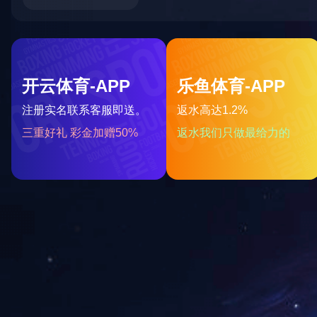
远瑞荣誉
专利证书
组织结构
视频欣赏
技术中心
服务体系
生产设备