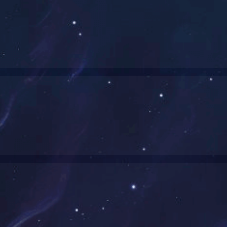
质
PSHL型三层 升降横移类机械式停车设备
JSL型三层 简易升降类机械式停车设备 特种设备型式试验合格证
业执照