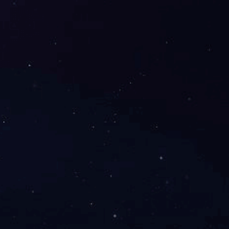
网站导航
企业概况
新闻中心
产品展示
工程案列
产品优势
合作加盟
服务支持
联系我们