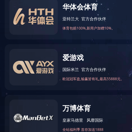
企业概况
远瑞资
ABOUT US
公司简介
领导寄语
企业文化
上一篇：
P
下一篇：
营
远瑞资质