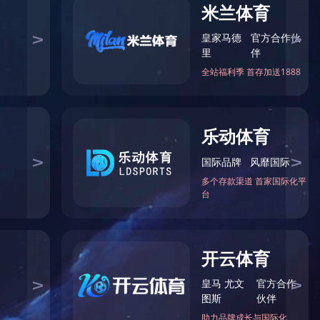
当前位置：
星空online(中国)
>
企业概况
>
远瑞资质
 特种设备型式试验合格证